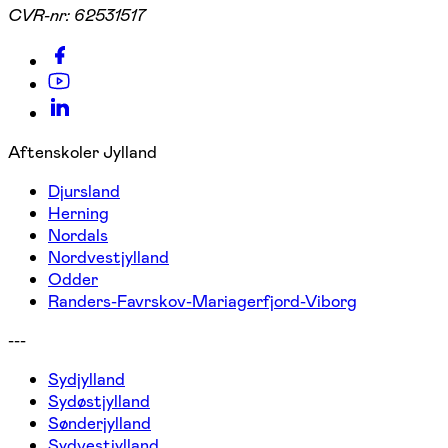
CVR-nr:
62531517
Aftenskoler Jylland
Djursland
Herning
Nordals
Nordvestjylland
Odder
Randers-Favrskov-Mariagerfjord-Viborg
---
Sydjylland
Sydøstjylland
Sønderjylland
Sydvestjylland