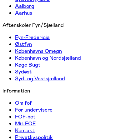
Aalborg
Aarhus
Aftenskoler Fyn/Sjælland
Fyn-Fredericia
Østfyn
Københavns Omegn
København og Nordsjælland
Køge Bugt
Sydøst
Syd- og Vestsjælland
Information
Om fof
For undervisere
FOF-net
Mit FOF
Kontakt
Privatlivspolitik