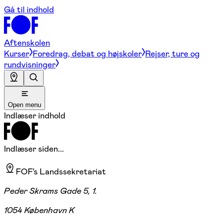
Gå til indhold
Aftenskolen
Kurser
Foredrag, debat og højskoler
Rejser, ture og
rundvisninger
Open menu
Indlæser indhold
Indlæser siden...
FOF's Landssekretariat
Peder Skrams Gade 5, 1.
1054 København K