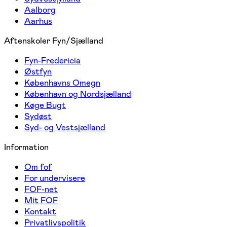
Aalborg
Aarhus
Aftenskoler Fyn/Sjælland
Fyn-Fredericia
Østfyn
Københavns Omegn
København og Nordsjælland
Køge Bugt
Sydøst
Syd- og Vestsjælland
Information
Om fof
For undervisere
FOF-net
Mit FOF
Kontakt
Privatlivspolitik