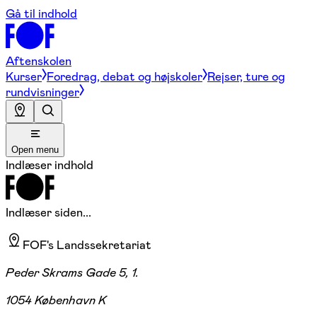
Gå til indhold
Aftenskolen
Kurser
Foredrag, debat og højskoler
Rejser, ture og
rundvisninger
Open menu
Indlæser indhold
Indlæser siden...
FOF's Landssekretariat
Peder Skrams Gade 5, 1.
1054 København K