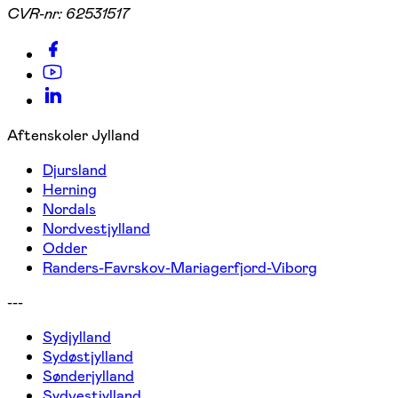
CVR-nr:
62531517
Aftenskoler Jylland
Djursland
Herning
Nordals
Nordvestjylland
Odder
Randers-Favrskov-Mariagerfjord-Viborg
---
Sydjylland
Sydøstjylland
Sønderjylland
Sydvestjylland