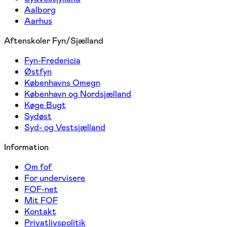
Aalborg
Aarhus
Aftenskoler Fyn/Sjælland
Fyn-Fredericia
Østfyn
Københavns Omegn
København og Nordsjælland
Køge Bugt
Sydøst
Syd- og Vestsjælland
Information
Om fof
For undervisere
FOF-net
Mit FOF
Kontakt
Privatlivspolitik