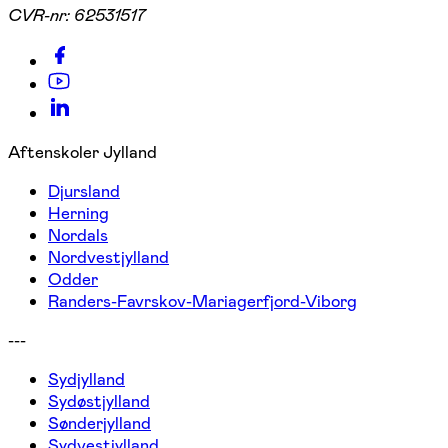
CVR-nr:
62531517
Aftenskoler Jylland
Djursland
Herning
Nordals
Nordvestjylland
Odder
Randers-Favrskov-Mariagerfjord-Viborg
---
Sydjylland
Sydøstjylland
Sønderjylland
Sydvestjylland