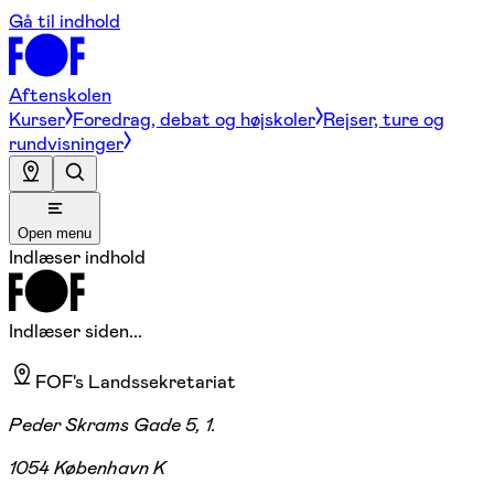
Gå til indhold
Aftenskolen
Kurser
Foredrag, debat og højskoler
Rejser, ture og
rundvisninger
Open menu
Indlæser indhold
Indlæser siden...
FOF's Landssekretariat
Peder Skrams Gade 5, 1.
1054 København K