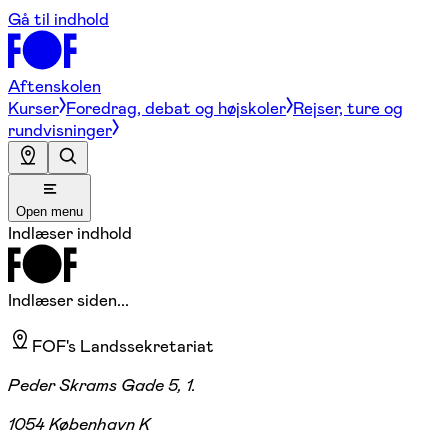
Gå til indhold
Aftenskolen
Kurser
Foredrag, debat og højskoler
Rejser, ture og
rundvisninger
Open menu
Indlæser indhold
Indlæser siden...
FOF's Landssekretariat
Peder Skrams Gade 5, 1.
1054 København K