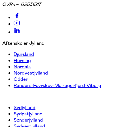
CVR-nr:
62531517
Aftenskoler Jylland
Djursland
Herning
Nordals
Nordvestjylland
Odder
Randers-Favrskov-Mariagerfjord-Viborg
---
Sydjylland
Sydøstjylland
Sønderjylland
Sydvestjylland