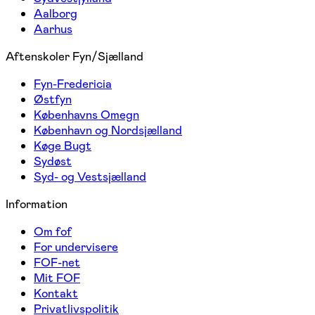
Aalborg
Aarhus
Aftenskoler Fyn/Sjælland
Fyn-Fredericia
Østfyn
Københavns Omegn
København og Nordsjælland
Køge Bugt
Sydøst
Syd- og Vestsjælland
Information
Om fof
For undervisere
FOF-net
Mit FOF
Kontakt
Privatlivspolitik