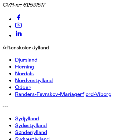
CVR-nr:
62531517
Aftenskoler Jylland
Djursland
Herning
Nordals
Nordvestjylland
Odder
Randers-Favrskov-Mariagerfjord-Viborg
---
Sydjylland
Sydøstjylland
Sønderjylland
Sydvestjylland