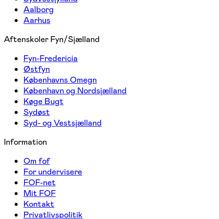
Aalborg
Aarhus
Aftenskoler Fyn/Sjælland
Fyn-Fredericia
Østfyn
Københavns Omegn
København og Nordsjælland
Køge Bugt
Sydøst
Syd- og Vestsjælland
Information
Om fof
For undervisere
FOF-net
Mit FOF
Kontakt
Privatlivspolitik