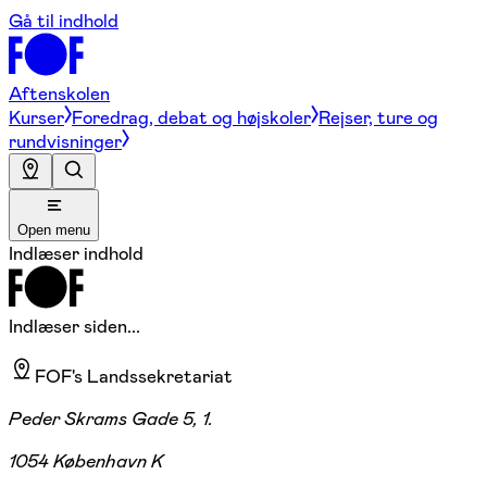
Gå til indhold
Aftenskolen
Kurser
Foredrag, debat og højskoler
Rejser, ture og
rundvisninger
Open menu
Indlæser indhold
Indlæser siden...
FOF's Landssekretariat
Peder Skrams Gade 5, 1.
1054 København K