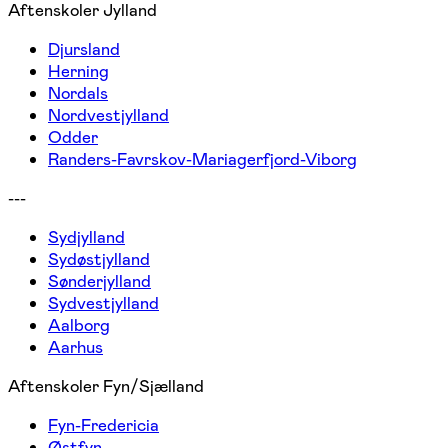
Aftenskoler Jylland
Djursland
Herning
Nordals
Nordvestjylland
Odder
Randers-Favrskov-Mariagerfjord-Viborg
---
Sydjylland
Sydøstjylland
Sønderjylland
Sydvestjylland
Aalborg
Aarhus
Aftenskoler Fyn/Sjælland
Fyn-Fredericia
Østfyn