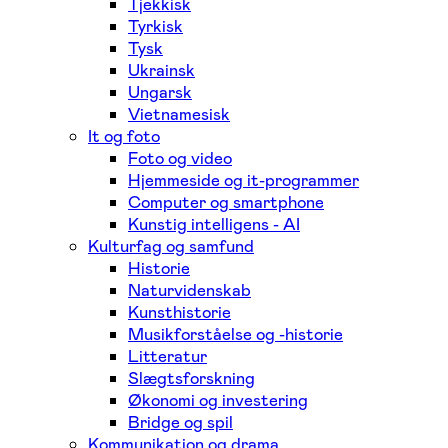
Tjekkisk
Tyrkisk
Tysk
Ukrainsk
Ungarsk
Vietnamesisk
It og foto
Foto og video
Hjemmeside og it-programmer
Computer og smartphone
Kunstig intelligens - AI
Kulturfag og samfund
Historie
Naturvidenskab
Kunsthistorie
Musikforståelse og -historie
Litteratur
Slægtsforskning
Økonomi og investering
Bridge og spil
Kommunikation og drama