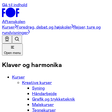
Gå til indhold
Aftenskolen
Kurser
Foredrag, debat og højskoler
Rejser, ture og
rundvisninger
Open menu
Klaver og harmonika
Kurser
Kreative kurser
Syning
Håndarbejde
Grafik og trykketeknik
Malekurser
Tegnekurser