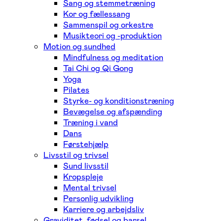
Sang og stemmetræning
Kor og fællessang
Sammenspil og orkestre
Musikteori og -produktion
Motion og sundhed
Mindfulness og meditation
Tai Chi og Qi Gong
Yoga
Pilates
Styrke- og konditionstræning
Bevægelse og afspænding
Træning i vand
Dans
Førstehjælp
Livsstil og trivsel
Sund livsstil
Kropspleje
Mental trivsel
Personlig udvikling
Karriere og arbejdsliv
Graviditet, fødsel og barsel