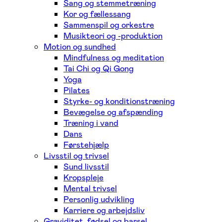
Sang og stemmetræning
Kor og fællessang
Sammenspil og orkestre
Musikteori og -produktion
Motion og sundhed
Mindfulness og meditation
Tai Chi og Qi Gong
Yoga
Pilates
Styrke- og konditionstræning
Bevægelse og afspænding
Træning i vand
Dans
Førstehjælp
Livsstil og trivsel
Sund livsstil
Kropspleje
Mental trivsel
Personlig udvikling
Karriere og arbejdsliv
Graviditet, fødsel og barsel