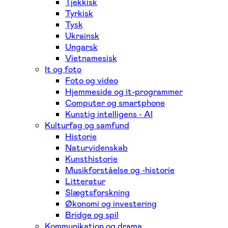
Tjekkisk
Tyrkisk
Tysk
Ukrainsk
Ungarsk
Vietnamesisk
It og foto
Foto og video
Hjemmeside og it-programmer
Computer og smartphone
Kunstig intelligens - AI
Kulturfag og samfund
Historie
Naturvidenskab
Kunsthistorie
Musikforståelse og -historie
Litteratur
Slægtsforskning
Økonomi og investering
Bridge og spil
Kommunikation og drama