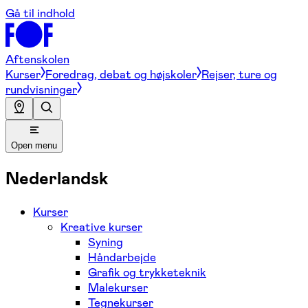
Gå til indhold
Aftenskolen
Kurser
Foredrag, debat og højskoler
Rejser, ture og
rundvisninger
Open menu
Nederlandsk
Kurser
Kreative kurser
Syning
Håndarbejde
Grafik og trykketeknik
Malekurser
Tegnekurser