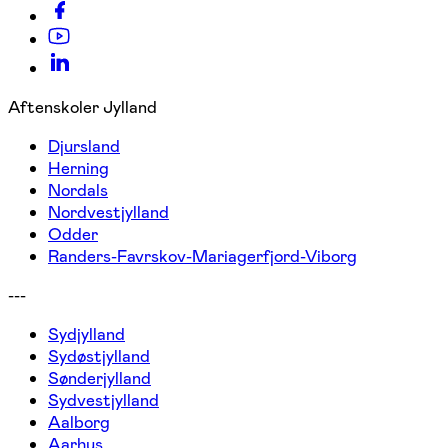
Aftenskoler Jylland
Djursland
Herning
Nordals
Nordvestjylland
Odder
Randers-Favrskov-Mariagerfjord-Viborg
---
Sydjylland
Sydøstjylland
Sønderjylland
Sydvestjylland
Aalborg
Aarhus