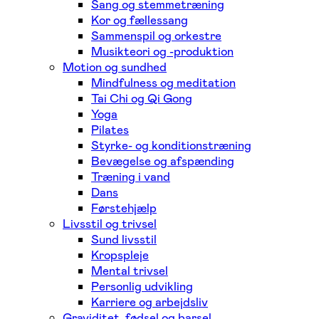
Sang og stemmetræning
Kor og fællessang
Sammenspil og orkestre
Musikteori og -produktion
Motion og sundhed
Mindfulness og meditation
Tai Chi og Qi Gong
Yoga
Pilates
Styrke- og konditionstræning
Bevægelse og afspænding
Træning i vand
Dans
Førstehjælp
Livsstil og trivsel
Sund livsstil
Kropspleje
Mental trivsel
Personlig udvikling
Karriere og arbejdsliv
Graviditet, fødsel og barsel