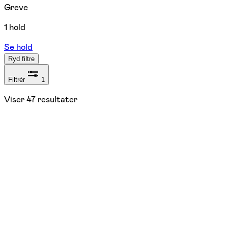
Greve
1 hold
Se hold
Ryd filtre
Filtrér
1
Viser
47
resultater