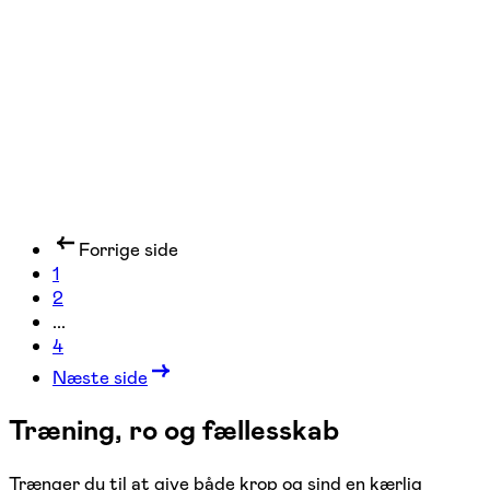
Greve
1 hold
Forrige side
1
2
...
4
Næste side
Træning, ro og fællesskab
Trænger du til at give både krop og sind en kærlig