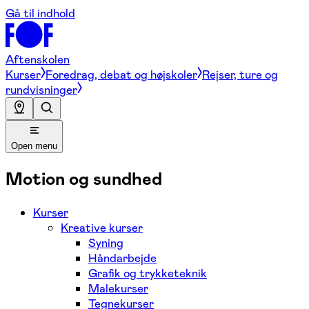
Gå til indhold
Aftenskolen
Kurser
Foredrag, debat og højskoler
Rejser, ture og
rundvisninger
Open menu
Motion og sundhed
Kurser
Kreative kurser
Syning
Håndarbejde
Grafik og trykketeknik
Malekurser
Tegnekurser