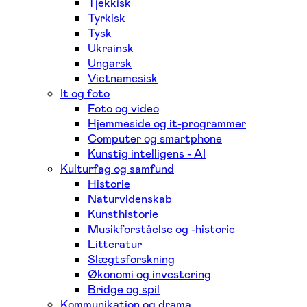
Tjekkisk
Tyrkisk
Tysk
Ukrainsk
Ungarsk
Vietnamesisk
It og foto
Foto og video
Hjemmeside og it-programmer
Computer og smartphone
Kunstig intelligens - AI
Kulturfag og samfund
Historie
Naturvidenskab
Kunsthistorie
Musikforståelse og -historie
Litteratur
Slægtsforskning
Økonomi og investering
Bridge og spil
Kommunikation og drama