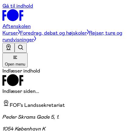
Gå til indhold
Aftenskolen
Kurser
Foredrag, debat og højskoler
Rejser, ture og
rundvisninger
Open menu
Indlæser indhold
Indlæser siden...
FOF's Landssekretariat
Peder Skrams Gade 5, 1.
1054 København K