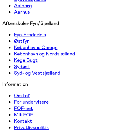
Aalborg
Aarhus
Aftenskoler Fyn/Sjælland
Fyn-Fredericia
Østfyn
Københavns Omegn
København og Nordsjælland
Køge Bugt
Sydøst
Syd- og Vestsjælland
Information
Om fof
For undervisere
FOF-net
Mit FOF
Kontakt
Privatlivspolitik