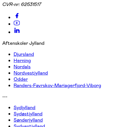
CVR-nr:
62531517
Aftenskoler Jylland
Djursland
Herning
Nordals
Nordvestjylland
Odder
Randers-Favrskov-Mariagerfjord-Viborg
---
Sydjylland
Sydøstjylland
Sønderjylland
Sydvestjylland