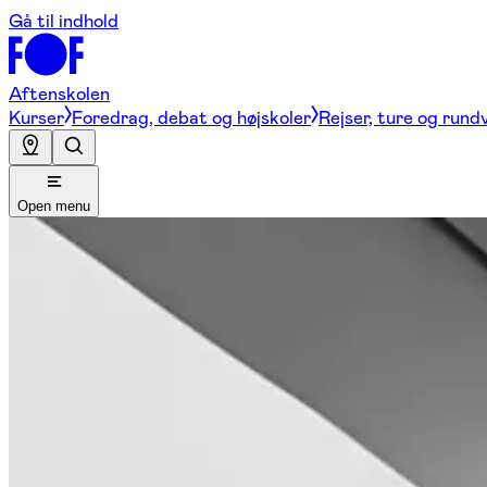
Gå til indhold
Aftenskolen
Kurser
Foredrag, debat og højskoler
Rejser, ture og rund
Open menu