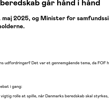
 beredskab går hånd i hånd
. maj 2025, og Minister for samfundss
holderne.
ns udfordringer? Det var et gennemgående tema, da FOF ho
ebat i gang:
 vigtig rolle at spille, når Danmarks beredskab skal styrke