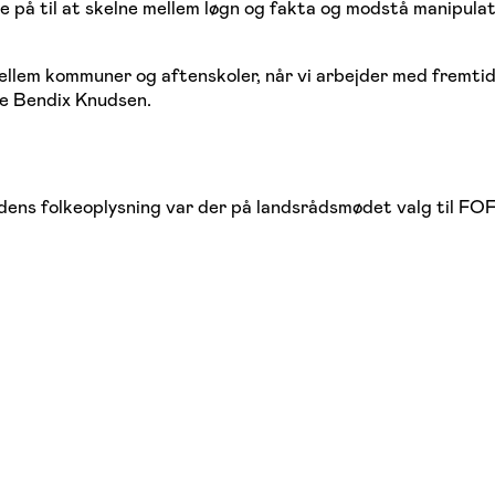
ne på til at skelne mellem løgn og fakta og modstå manipula
llem kommuner og aftenskoler, når vi arbejder med fremtide
ne Bendix Knudsen.
 folkeoplysning var der på landsrådsmødet valg til FOF's