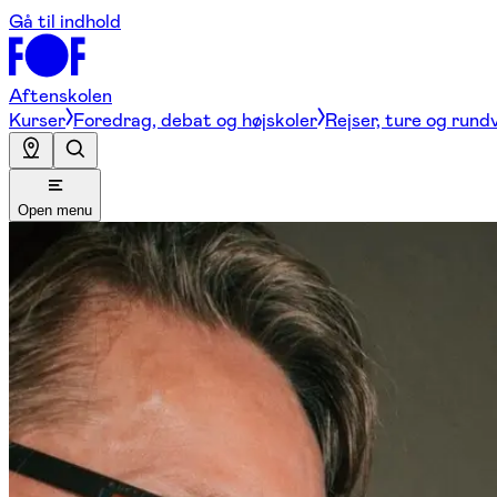
Gå til indhold
Aftenskolen
Kurser
Foredrag, debat og højskoler
Rejser, ture og rund
Open menu