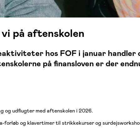
 vi på aftenskolen
eaktiviteter hos FOF i januar handler o
tenskolerne på finansloven er der endnu
rag og udflugter med aftenskolen i 2026.
oga-forløb og klavertimer til strikkekurser og surdejsworks