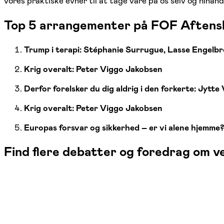
vores praktiske evner til at tage vare på os selv og hinan
Top 5 arrangementer på FOF Aftensko
Trump i terapi: Stéphanie Surrugue, Lasse Engelb
Krig overalt: Peter Viggo Jakobsen
Derfor forelsker du dig aldrig i den forkerte: Jytte
Krig overalt: Peter Viggo Jakobsen
Europas forsvar og sikkerhed – er vi alene hjemme
Find flere debatter og foredrag om v