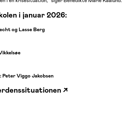
den i en krisesituation,” siger Benedikte Marie Kaalund.
len i januar 2026:
recht og Lasse Berg
 Vikkelsøe
?: Peter Viggo Jakobsen
erdenssituationen ↗