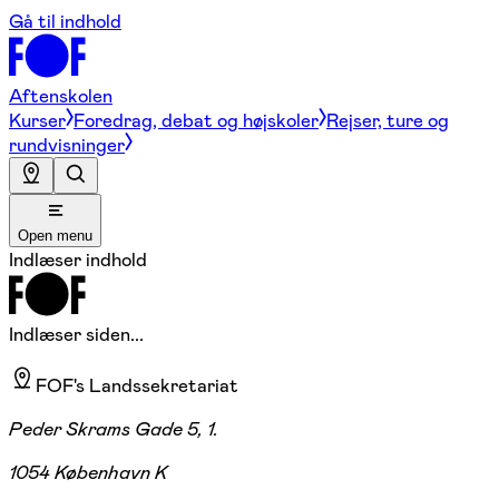
Gå til indhold
Aftenskolen
Kurser
Foredrag, debat og højskoler
Rejser, ture og
rundvisninger
Open menu
Indlæser indhold
Indlæser siden...
FOF's Landssekretariat
Peder Skrams Gade 5, 1.
1054 København K