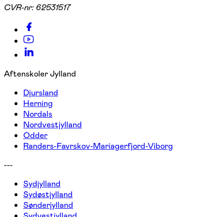
CVR-nr:
62531517
Aftenskoler Jylland
Djursland
Herning
Nordals
Nordvestjylland
Odder
Randers-Favrskov-Mariagerfjord-Viborg
---
Sydjylland
Sydøstjylland
Sønderjylland
Sydvestjylland