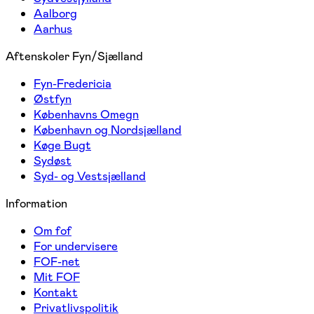
Aalborg
Aarhus
Aftenskoler Fyn/Sjælland
Fyn-Fredericia
Østfyn
Københavns Omegn
København og Nordsjælland
Køge Bugt
Sydøst
Syd- og Vestsjælland
Information
Om fof
For undervisere
FOF-net
Mit FOF
Kontakt
Privatlivspolitik