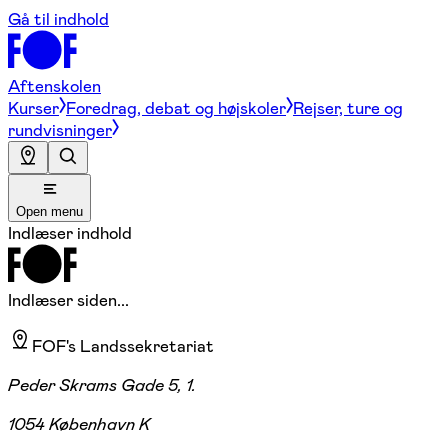
Gå til indhold
Aftenskolen
Kurser
Foredrag, debat og højskoler
Rejser, ture og
rundvisninger
Open menu
Indlæser indhold
Indlæser siden...
FOF's Landssekretariat
Peder Skrams Gade 5, 1.
1054 København K