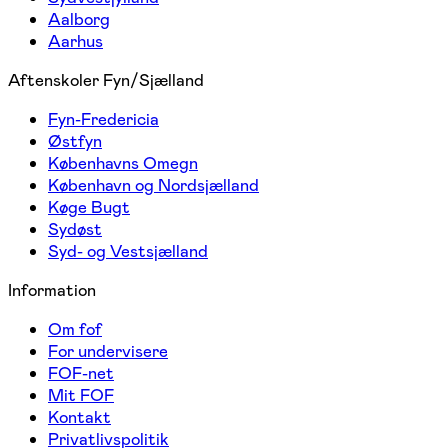
Aalborg
Aarhus
Aftenskoler Fyn/Sjælland
Fyn-Fredericia
Østfyn
Københavns Omegn
København og Nordsjælland
Køge Bugt
Sydøst
Syd- og Vestsjælland
Information
Om fof
For undervisere
FOF-net
Mit FOF
Kontakt
Privatlivspolitik