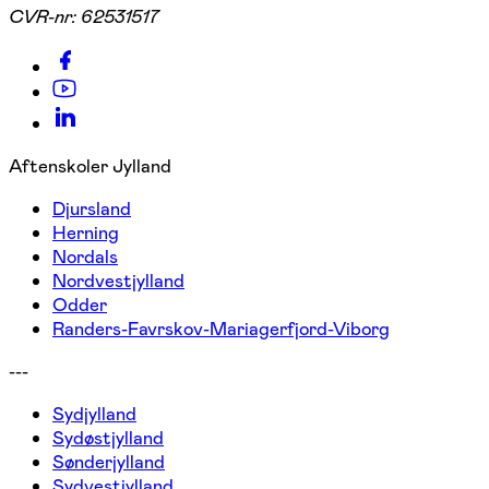
CVR-nr:
62531517
Aftenskoler Jylland
Djursland
Herning
Nordals
Nordvestjylland
Odder
Randers-Favrskov-Mariagerfjord-Viborg
---
Sydjylland
Sydøstjylland
Sønderjylland
Sydvestjylland