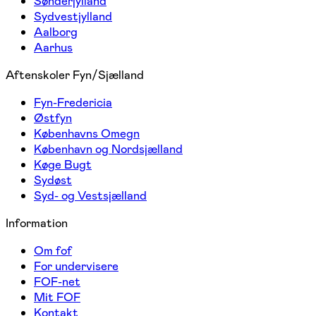
Sønderjylland
Sydvestjylland
Aalborg
Aarhus
Aftenskoler Fyn/Sjælland
Fyn-Fredericia
Østfyn
Københavns Omegn
København og Nordsjælland
Køge Bugt
Sydøst
Syd- og Vestsjælland
Information
Om fof
For undervisere
FOF-net
Mit FOF
Kontakt