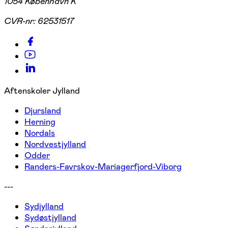
1054 København K
CVR-nr:
62531517
Aftenskoler Jylland
Djursland
Herning
Nordals
Nordvestjylland
Odder
Randers-Favrskov-Mariagerfjord-Viborg
---
Sydjylland
Sydøstjylland