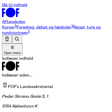
Gå til indhold
Aftenskolen
Kurser
Foredrag, debat og højskoler
Rejser, ture og
rundvisninger
Open menu
Indlæser indhold
Indlæser siden...
FOF's Landssekretariat
Peder Skrams Gade 5, 1.
1054 København K