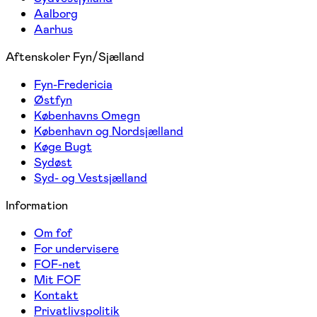
Aalborg
Aarhus
Aftenskoler Fyn/Sjælland
Fyn-Fredericia
Østfyn
Københavns Omegn
København og Nordsjælland
Køge Bugt
Sydøst
Syd- og Vestsjælland
Information
Om fof
For undervisere
FOF-net
Mit FOF
Kontakt
Privatlivspolitik