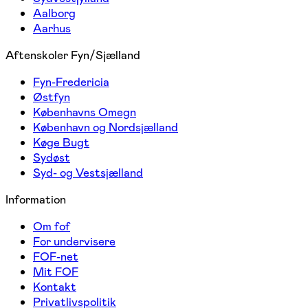
Aalborg
Aarhus
Aftenskoler Fyn/Sjælland
Fyn-Fredericia
Østfyn
Københavns Omegn
København og Nordsjælland
Køge Bugt
Sydøst
Syd- og Vestsjælland
Information
Om fof
For undervisere
FOF-net
Mit FOF
Kontakt
Privatlivspolitik