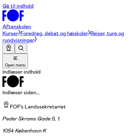
Gå til indhold
Aftenskolen
Kurser
Foredrag, debat og højskoler
Rejser, ture og
rundvisninger
Open menu
Indlæser indhold
Indlæser siden...
FOF's Landssekretariat
Peder Skrams Gade 5, 1.
1054 København K