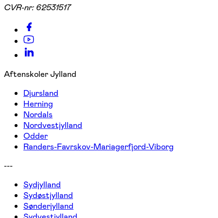
CVR-nr:
62531517
Aftenskoler Jylland
Djursland
Herning
Nordals
Nordvestjylland
Odder
Randers-Favrskov-Mariagerfjord-Viborg
---
Sydjylland
Sydøstjylland
Sønderjylland
Sydvestjylland