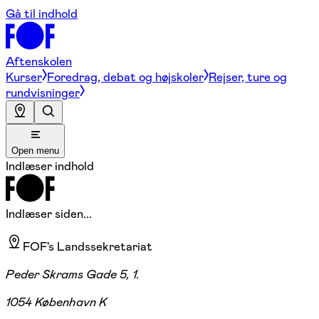
Gå til indhold
Aftenskolen
Kurser
Foredrag, debat og højskoler
Rejser, ture og
rundvisninger
Open menu
Indlæser indhold
Indlæser siden...
FOF's Landssekretariat
Peder Skrams Gade 5, 1.
1054 København K