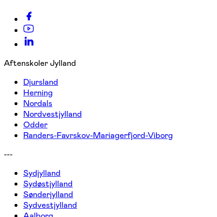
Aftenskoler Jylland
Djursland
Herning
Nordals
Nordvestjylland
Odder
Randers-Favrskov-Mariagerfjord-Viborg
---
Sydjylland
Sydøstjylland
Sønderjylland
Sydvestjylland
Aalborg