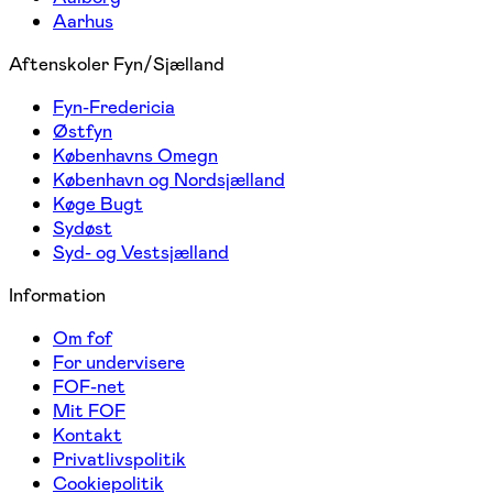
Aarhus
Aftenskoler Fyn/Sjælland
Fyn-Fredericia
Østfyn
Københavns Omegn
København og Nordsjælland
Køge Bugt
Sydøst
Syd- og Vestsjælland
Information
Om fof
For undervisere
FOF-net
Mit FOF
Kontakt
Privatlivspolitik
Cookiepolitik