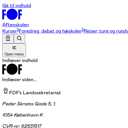
Gå til indhold
Aftenskolen
Kurser
Foredrag, debat og højskoler
Rejser, ture og rund
Open menu
Indlæser indhold
Indlæser siden...
FOF's Landssekretariat
Peder Skrams Gade 5, 1.
1054 København K
CVR-nr:
62531517