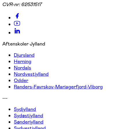
CVR-nr:
62531517
Aftenskoler Jylland
Djursland
Herning
Nordals
Nordvestjylland
Odder
Randers-Favrskov-Mariagerfjord-Viborg
---
Sydjylland
Sydøstjylland
Sønderjylland
Sydvestjylland