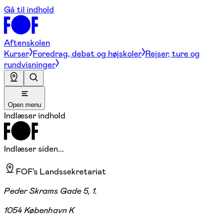
Gå til indhold
Aftenskolen
Kurser
Foredrag, debat og højskoler
Rejser, ture og
rundvisninger
Open menu
Indlæser indhold
Indlæser siden...
FOF's Landssekretariat
Peder Skrams Gade 5, 1.
1054 København K