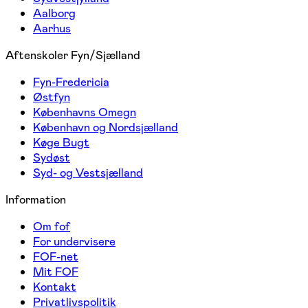
Aalborg
Aarhus
Aftenskoler Fyn/Sjælland
Fyn-Fredericia
Østfyn
Københavns Omegn
København og Nordsjælland
Køge Bugt
Sydøst
Syd- og Vestsjælland
Information
Om fof
For undervisere
FOF-net
Mit FOF
Kontakt
Privatlivspolitik