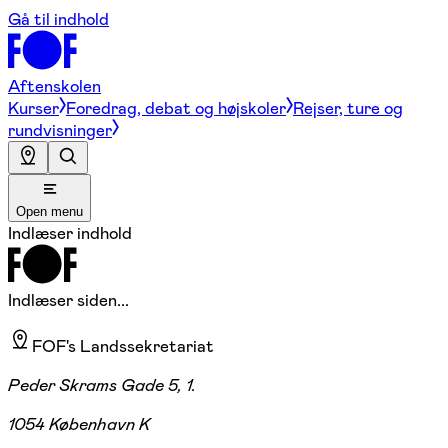
Gå til indhold
Aftenskolen
Kurser
Foredrag, debat og højskoler
Rejser, ture og
rundvisninger
Open menu
Indlæser indhold
Indlæser siden...
FOF's Landssekretariat
Peder Skrams Gade 5, 1.
1054 København K