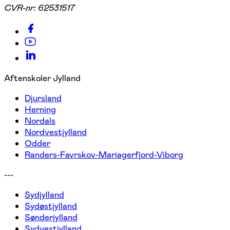
CVR-nr:
62531517
Aftenskoler Jylland
Djursland
Herning
Nordals
Nordvestjylland
Odder
Randers-Favrskov-Mariagerfjord-Viborg
---
Sydjylland
Sydøstjylland
Sønderjylland
Sydvestjylland