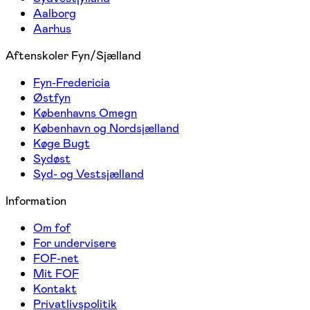
Aalborg
Aarhus
Aftenskoler Fyn/Sjælland
Fyn-Fredericia
Østfyn
Københavns Omegn
København og Nordsjælland
Køge Bugt
Sydøst
Syd- og Vestsjælland
Information
Om fof
For undervisere
FOF-net
Mit FOF
Kontakt
Privatlivspolitik