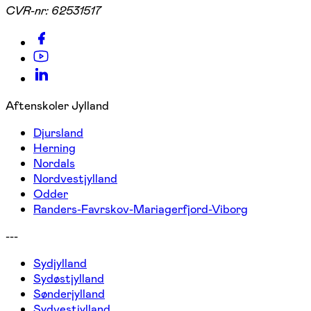
CVR-nr:
62531517
Aftenskoler Jylland
Djursland
Herning
Nordals
Nordvestjylland
Odder
Randers-Favrskov-Mariagerfjord-Viborg
---
Sydjylland
Sydøstjylland
Sønderjylland
Sydvestjylland