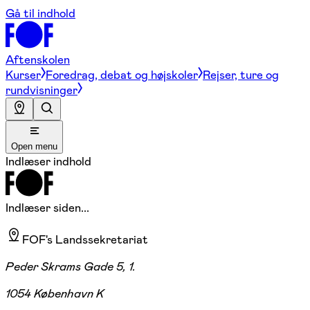
Gå til indhold
Aftenskolen
Kurser
Foredrag, debat og højskoler
Rejser, ture og
rundvisninger
Open menu
Indlæser indhold
Indlæser siden...
FOF's Landssekretariat
Peder Skrams Gade 5, 1.
1054 København K