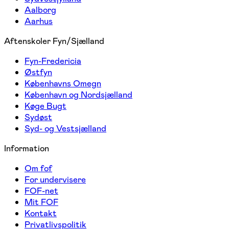
Aalborg
Aarhus
Aftenskoler Fyn/Sjælland
Fyn-Fredericia
Østfyn
Københavns Omegn
København og Nordsjælland
Køge Bugt
Sydøst
Syd- og Vestsjælland
Information
Om fof
For undervisere
FOF-net
Mit FOF
Kontakt
Privatlivspolitik