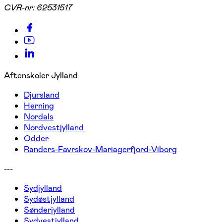
CVR-nr:
62531517
Aftenskoler Jylland
Djursland
Herning
Nordals
Nordvestjylland
Odder
Randers-Favrskov-Mariagerfjord-Viborg
---
Sydjylland
Sydøstjylland
Sønderjylland
Sydvestjylland