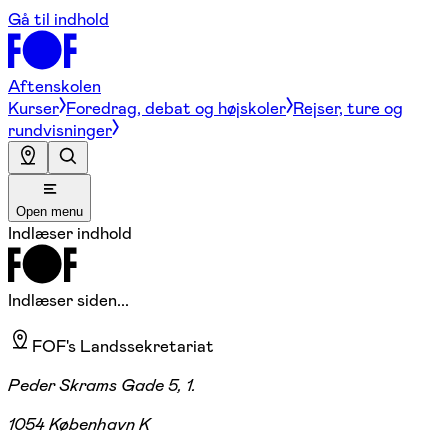
Gå til indhold
Aftenskolen
Kurser
Foredrag, debat og højskoler
Rejser, ture og
rundvisninger
Open menu
Indlæser indhold
Indlæser siden...
FOF's Landssekretariat
Peder Skrams Gade 5, 1.
1054 København K