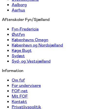
Aalborg
Aarhus
Aftenskoler Fyn/Sjælland
Fyn-Fredericia
Østfyn
Københavns Omegn
København og Nordsjælland
Køge Bugt
Sydøst
Syd- og Vestsjælland
Information
Om fof
For undervisere
FOF-net
Mit FOF
Kontakt
Privatlivspolitik