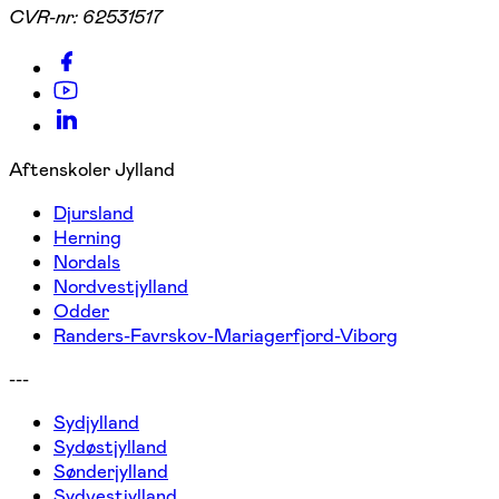
CVR-nr:
62531517
Aftenskoler Jylland
Djursland
Herning
Nordals
Nordvestjylland
Odder
Randers-Favrskov-Mariagerfjord-Viborg
---
Sydjylland
Sydøstjylland
Sønderjylland
Sydvestjylland