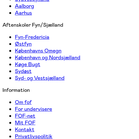
Aalborg
Aarhus
Aftenskoler Fyn/Sjælland
Fyn-Fredericia
Østfyn
Københavns Omegn
København og Nordsjælland
Køge Bugt
Sydøst
Syd- og Vestsjælland
Information
Om fof
For undervisere
FOF-net
Mit FOF
Kontakt
Privatlivspolitik