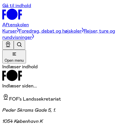
Gå til indhold
Aftenskolen
Kurser
Foredrag, debat og højskoler
Rejser, ture og
rundvisninger
Open menu
Indlæser indhold
Indlæser siden...
FOF's Landssekretariat
Peder Skrams Gade 5, 1.
1054 København K