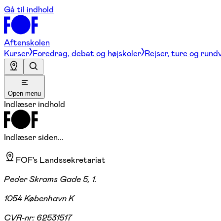
Gå til indhold
Aftenskolen
Kurser
Foredrag, debat og højskoler
Rejser, ture og rund
Open menu
Indlæser indhold
Indlæser siden...
FOF's Landssekretariat
Peder Skrams Gade 5, 1.
1054 København K
CVR-nr:
62531517