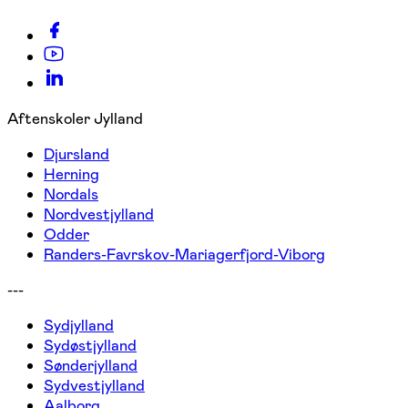
Aftenskoler Jylland
Djursland
Herning
Nordals
Nordvestjylland
Odder
Randers-Favrskov-Mariagerfjord-Viborg
---
Sydjylland
Sydøstjylland
Sønderjylland
Sydvestjylland
Aalborg