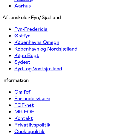
Aarhus
Aftenskoler Fyn/Sjælland
Fyn-Fredericia
Østfyn
Københavns Omegn
København og Nordsjælland
Køge Bugt
Sydøst
Syd- og Vestsjælland
Information
Om fof
For undervisere
FOF-net
Mit FOF
Kontakt
Privatlivspolitik
Cookiepolitik