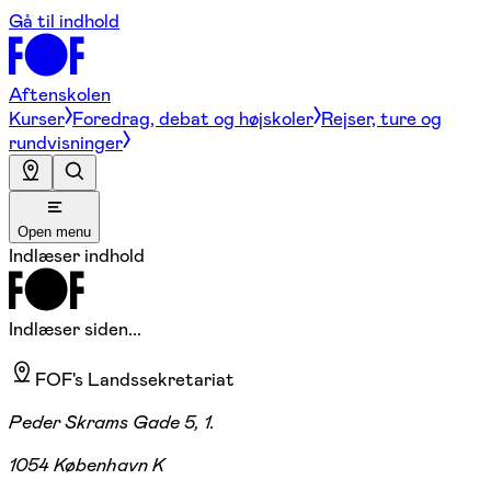
Gå til indhold
Aftenskolen
Kurser
Foredrag, debat og højskoler
Rejser, ture og
rundvisninger
Open menu
Indlæser indhold
Indlæser siden...
FOF's Landssekretariat
Peder Skrams Gade 5, 1.
1054 København K