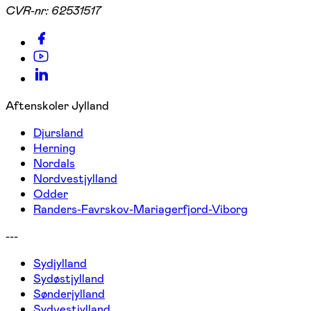
CVR-nr:
62531517
Aftenskoler Jylland
Djursland
Herning
Nordals
Nordvestjylland
Odder
Randers-Favrskov-Mariagerfjord-Viborg
---
Sydjylland
Sydøstjylland
Sønderjylland
Sydvestjylland