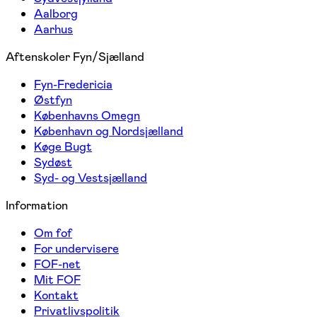
Aalborg
Aarhus
Aftenskoler Fyn/Sjælland
Fyn-Fredericia
Østfyn
Københavns Omegn
København og Nordsjælland
Køge Bugt
Sydøst
Syd- og Vestsjælland
Information
Om fof
For undervisere
FOF-net
Mit FOF
Kontakt
Privatlivspolitik