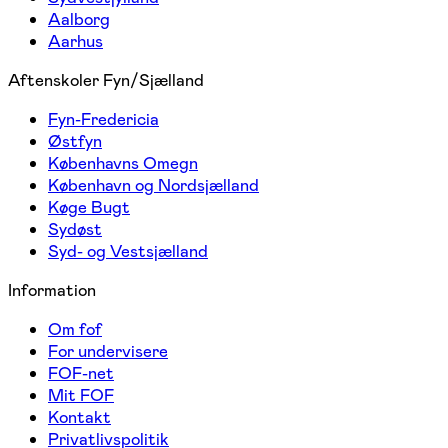
Aalborg
Aarhus
Aftenskoler Fyn/Sjælland
Fyn-Fredericia
Østfyn
Københavns Omegn
København og Nordsjælland
Køge Bugt
Sydøst
Syd- og Vestsjælland
Information
Om fof
For undervisere
FOF-net
Mit FOF
Kontakt
Privatlivspolitik