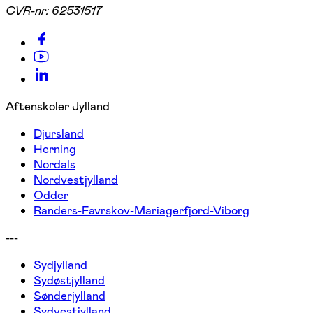
CVR-nr:
62531517
Aftenskoler Jylland
Djursland
Herning
Nordals
Nordvestjylland
Odder
Randers-Favrskov-Mariagerfjord-Viborg
---
Sydjylland
Sydøstjylland
Sønderjylland
Sydvestjylland