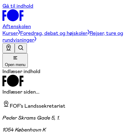
Gå til indhold
Aftenskolen
Kurser
Foredrag, debat og højskoler
Rejser, ture og
rundvisninger
Open menu
Indlæser indhold
Indlæser siden...
FOF's Landssekretariat
Peder Skrams Gade 5, 1.
1054 København K