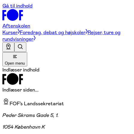
Gå til indhold
Aftenskolen
Kurser
Foredrag, debat og højskoler
Rejser, ture og
rundvisninger
Open menu
Indlæser indhold
Indlæser siden...
FOF's Landssekretariat
Peder Skrams Gade 5, 1.
1054 København K