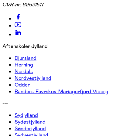
CVR-nr:
62531517
Aftenskoler Jylland
Djursland
Herning
Nordals
Nordvestjylland
Odder
Randers-Favrskov-Mariagerfjord-Viborg
---
Sydjylland
Sydøstjylland
Sønderjylland
Sydvestjylland