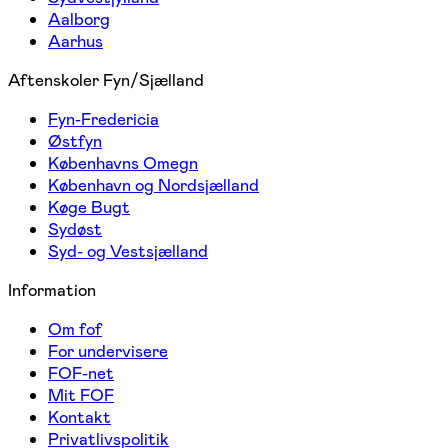
Aalborg
Aarhus
Aftenskoler Fyn/Sjælland
Fyn-Fredericia
Østfyn
Københavns Omegn
København og Nordsjælland
Køge Bugt
Sydøst
Syd- og Vestsjælland
Information
Om fof
For undervisere
FOF-net
Mit FOF
Kontakt
Privatlivspolitik