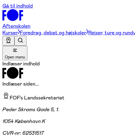
Gå til indhold
Aftenskolen
Kurser
Foredrag, debat og højskoler
Rejser, ture og rund
Open menu
Indlæser indhold
Indlæser siden...
FOF's Landssekretariat
Peder Skrams Gade 5, 1.
1054 København K
CVR-nr:
62531517