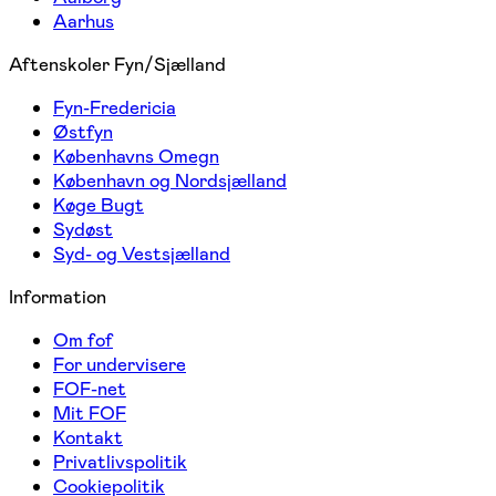
Aarhus
Aftenskoler Fyn/Sjælland
Fyn-Fredericia
Østfyn
Københavns Omegn
København og Nordsjælland
Køge Bugt
Sydøst
Syd- og Vestsjælland
Information
Om fof
For undervisere
FOF-net
Mit FOF
Kontakt
Privatlivspolitik
Cookiepolitik