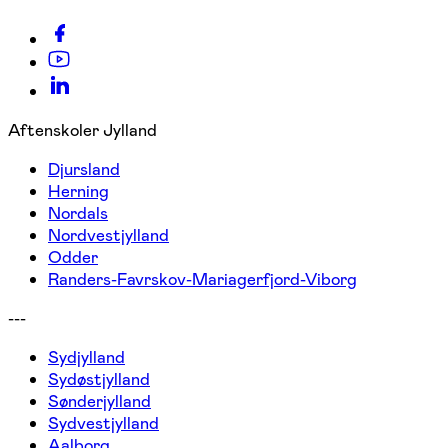
Aftenskoler Jylland
Djursland
Herning
Nordals
Nordvestjylland
Odder
Randers-Favrskov-Mariagerfjord-Viborg
---
Sydjylland
Sydøstjylland
Sønderjylland
Sydvestjylland
Aalborg