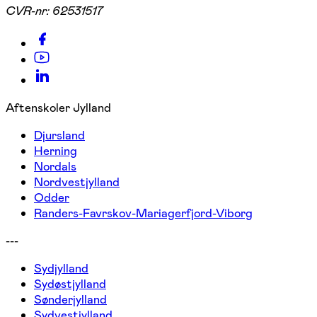
CVR-nr:
62531517
Aftenskoler Jylland
Djursland
Herning
Nordals
Nordvestjylland
Odder
Randers-Favrskov-Mariagerfjord-Viborg
---
Sydjylland
Sydøstjylland
Sønderjylland
Sydvestjylland