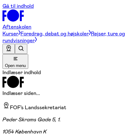
Gå til indhold
Aftenskolen
Kurser
Foredrag, debat og højskoler
Rejser, ture og
rundvisninger
Open menu
Indlæser indhold
Indlæser siden...
FOF's Landssekretariat
Peder Skrams Gade 5, 1.
1054 København K