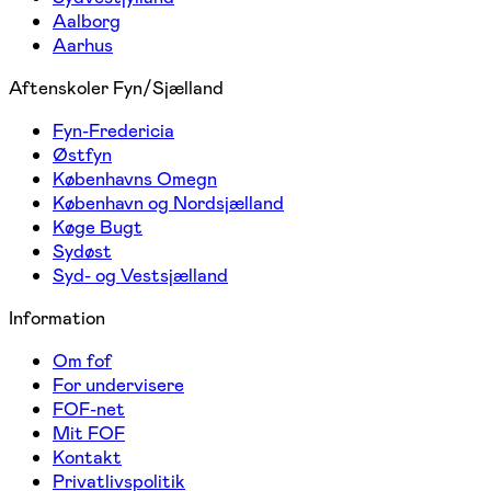
Aalborg
Aarhus
Aftenskoler Fyn/Sjælland
Fyn-Fredericia
Østfyn
Københavns Omegn
København og Nordsjælland
Køge Bugt
Sydøst
Syd- og Vestsjælland
Information
Om fof
For undervisere
FOF-net
Mit FOF
Kontakt
Privatlivspolitik