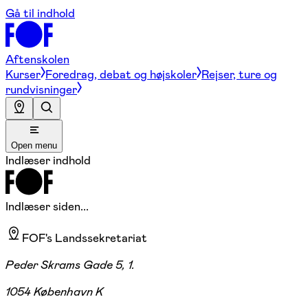
Gå til indhold
Aftenskolen
Kurser
Foredrag, debat og højskoler
Rejser, ture og
rundvisninger
Open menu
Indlæser indhold
Indlæser siden...
FOF's Landssekretariat
Peder Skrams Gade 5, 1.
1054 København K