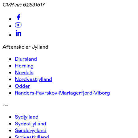
CVR-nr:
62531517
Aftenskoler Jylland
Djursland
Herning
Nordals
Nordvestjylland
Odder
Randers-Favrskov-Mariagerfjord-Viborg
---
Sydjylland
Sydøstjylland
Sønderjylland
Sydvestjylland