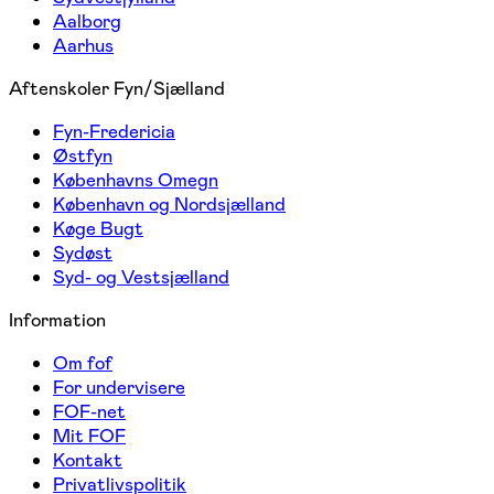
Aalborg
Aarhus
Aftenskoler Fyn/Sjælland
Fyn-Fredericia
Østfyn
Københavns Omegn
København og Nordsjælland
Køge Bugt
Sydøst
Syd- og Vestsjælland
Information
Om fof
For undervisere
FOF-net
Mit FOF
Kontakt
Privatlivspolitik