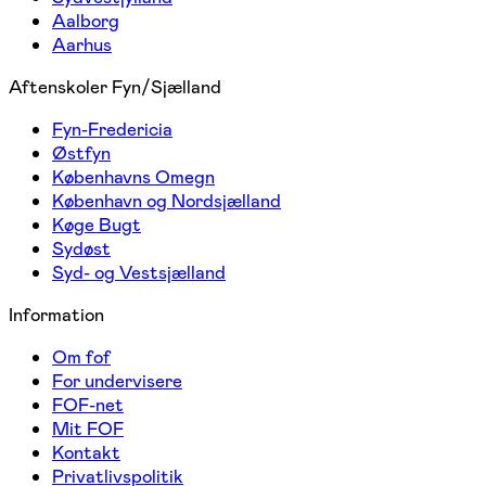
Aalborg
Aarhus
Aftenskoler Fyn/Sjælland
Fyn-Fredericia
Østfyn
Københavns Omegn
København og Nordsjælland
Køge Bugt
Sydøst
Syd- og Vestsjælland
Information
Om fof
For undervisere
FOF-net
Mit FOF
Kontakt
Privatlivspolitik