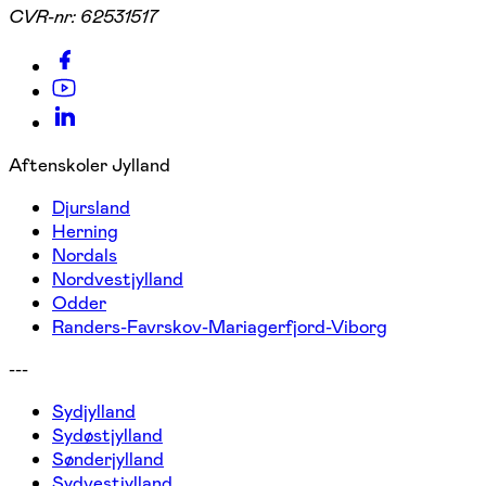
CVR-nr:
62531517
Aftenskoler Jylland
Djursland
Herning
Nordals
Nordvestjylland
Odder
Randers-Favrskov-Mariagerfjord-Viborg
---
Sydjylland
Sydøstjylland
Sønderjylland
Sydvestjylland