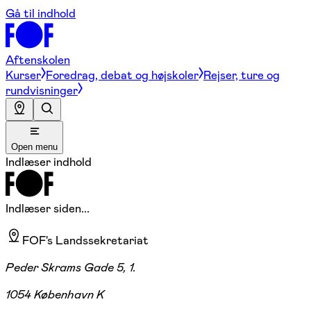
Gå til indhold
Aftenskolen
Kurser
Foredrag, debat og højskoler
Rejser, ture og
rundvisninger
Open menu
Indlæser indhold
Indlæser siden...
FOF's Landssekretariat
Peder Skrams Gade 5, 1.
1054 København K