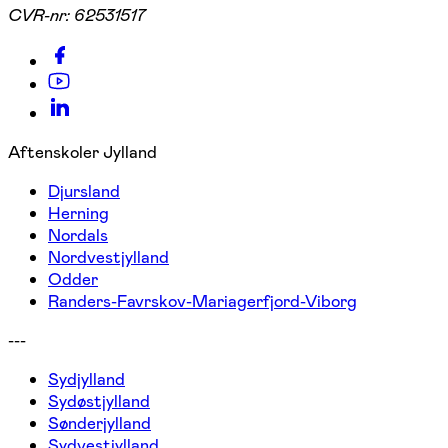
CVR-nr:
62531517
Aftenskoler Jylland
Djursland
Herning
Nordals
Nordvestjylland
Odder
Randers-Favrskov-Mariagerfjord-Viborg
---
Sydjylland
Sydøstjylland
Sønderjylland
Sydvestjylland