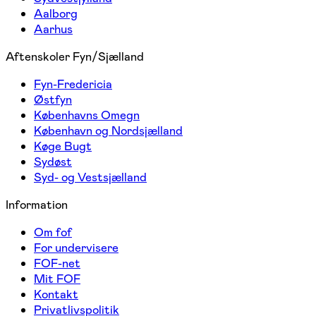
Aalborg
Aarhus
Aftenskoler Fyn/Sjælland
Fyn-Fredericia
Østfyn
Københavns Omegn
København og Nordsjælland
Køge Bugt
Sydøst
Syd- og Vestsjælland
Information
Om fof
For undervisere
FOF-net
Mit FOF
Kontakt
Privatlivspolitik