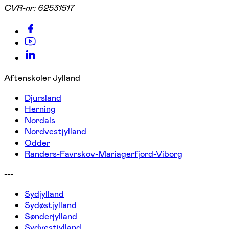
CVR-nr:
62531517
Aftenskoler Jylland
Djursland
Herning
Nordals
Nordvestjylland
Odder
Randers-Favrskov-Mariagerfjord-Viborg
---
Sydjylland
Sydøstjylland
Sønderjylland
Sydvestjylland