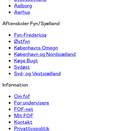
Aalborg
Aarhus
Aftenskoler Fyn/Sjælland
Fyn-Fredericia
Østfyn
Københavns Omegn
København og Nordsjælland
Køge Bugt
Sydøst
Syd- og Vestsjælland
Information
Om fof
For undervisere
FOF-net
Mit FOF
Kontakt
Privatlivspolitik