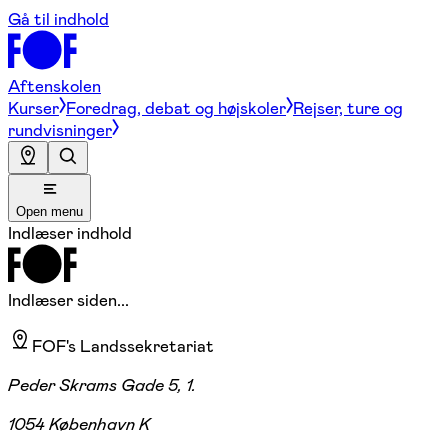
Gå til indhold
Aftenskolen
Kurser
Foredrag, debat og højskoler
Rejser, ture og
rundvisninger
Open menu
Indlæser indhold
Indlæser siden...
FOF's Landssekretariat
Peder Skrams Gade 5, 1.
1054 København K