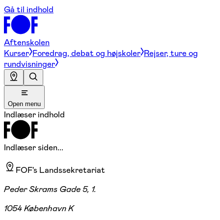
Gå til indhold
Aftenskolen
Kurser
Foredrag, debat og højskoler
Rejser, ture og
rundvisninger
Open menu
Indlæser indhold
Indlæser siden...
FOF's Landssekretariat
Peder Skrams Gade 5, 1.
1054 København K