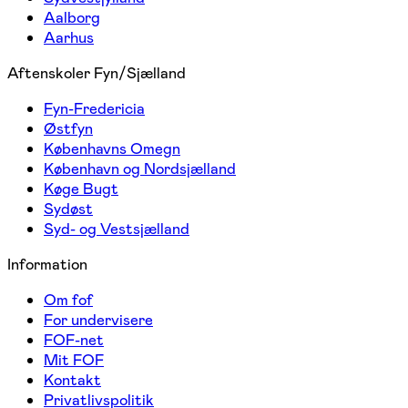
Aalborg
Aarhus
Aftenskoler Fyn/Sjælland
Fyn-Fredericia
Østfyn
Københavns Omegn
København og Nordsjælland
Køge Bugt
Sydøst
Syd- og Vestsjælland
Information
Om fof
For undervisere
FOF-net
Mit FOF
Kontakt
Privatlivspolitik