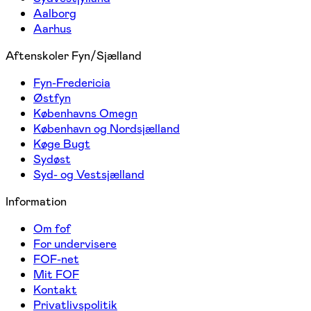
Aalborg
Aarhus
Aftenskoler Fyn/Sjælland
Fyn-Fredericia
Østfyn
Københavns Omegn
København og Nordsjælland
Køge Bugt
Sydøst
Syd- og Vestsjælland
Information
Om fof
For undervisere
FOF-net
Mit FOF
Kontakt
Privatlivspolitik