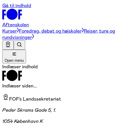
Gå til indhold
Aftenskolen
Kurser
Foredrag, debat og højskoler
Rejser, ture og
rundvisninger
Open menu
Indlæser indhold
Indlæser siden...
FOF's Landssekretariat
Peder Skrams Gade 5, 1.
1054 København K