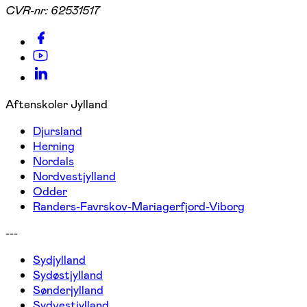
CVR-nr:
62531517
Aftenskoler Jylland
Djursland
Herning
Nordals
Nordvestjylland
Odder
Randers-Favrskov-Mariagerfjord-Viborg
---
Sydjylland
Sydøstjylland
Sønderjylland
Sydvestjylland