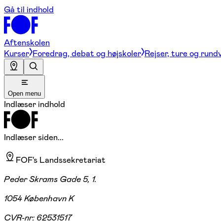
Gå til indhold
Aftenskolen
Kurser
Foredrag, debat og højskoler
Rejser, ture og rund
Open menu
Indlæser indhold
Indlæser siden...
FOF's Landssekretariat
Peder Skrams Gade 5, 1.
1054 København K
CVR-nr:
62531517