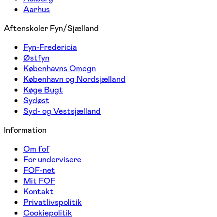
Aarhus
Aftenskoler Fyn/Sjælland
Fyn-Fredericia
Østfyn
Københavns Omegn
København og Nordsjælland
Køge Bugt
Sydøst
Syd- og Vestsjælland
Information
Om fof
For undervisere
FOF-net
Mit FOF
Kontakt
Privatlivspolitik
Cookiepolitik