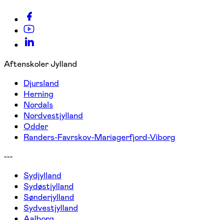
Aftenskoler Jylland
Djursland
Herning
Nordals
Nordvestjylland
Odder
Randers-Favrskov-Mariagerfjord-Viborg
---
Sydjylland
Sydøstjylland
Sønderjylland
Sydvestjylland
Aalborg