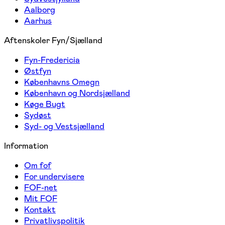
Aalborg
Aarhus
Aftenskoler Fyn/Sjælland
Fyn-Fredericia
Østfyn
Københavns Omegn
København og Nordsjælland
Køge Bugt
Sydøst
Syd- og Vestsjælland
Information
Om fof
For undervisere
FOF-net
Mit FOF
Kontakt
Privatlivspolitik