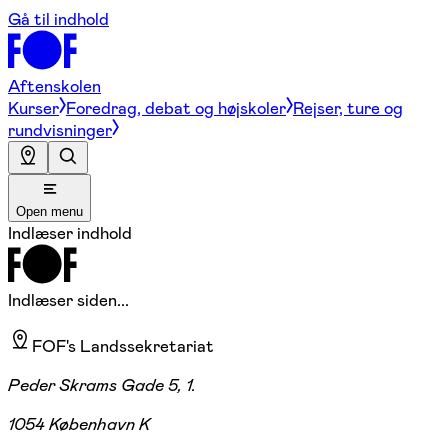
Gå til indhold
Aftenskolen
Kurser
Foredrag, debat og højskoler
Rejser, ture og
rundvisninger
Open menu
Indlæser indhold
Indlæser siden...
FOF's Landssekretariat
Peder Skrams Gade 5, 1.
1054 København K