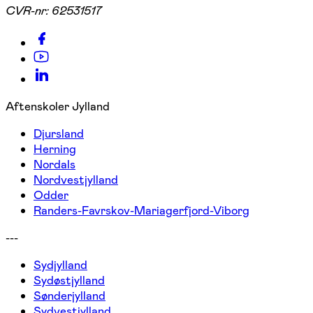
CVR-nr:
62531517
Aftenskoler Jylland
Djursland
Herning
Nordals
Nordvestjylland
Odder
Randers-Favrskov-Mariagerfjord-Viborg
---
Sydjylland
Sydøstjylland
Sønderjylland
Sydvestjylland