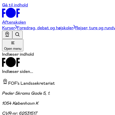
Gå til indhold
Aftenskolen
Kurser
Foredrag, debat og højskoler
Rejser, ture og rund
Open menu
Indlæser indhold
Indlæser siden...
FOF's Landssekretariat
Peder Skrams Gade 5, 1.
1054 København K
CVR-nr:
62531517