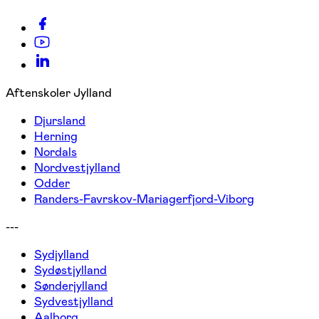
Aftenskoler Jylland
Djursland
Herning
Nordals
Nordvestjylland
Odder
Randers-Favrskov-Mariagerfjord-Viborg
---
Sydjylland
Sydøstjylland
Sønderjylland
Sydvestjylland
Aalborg