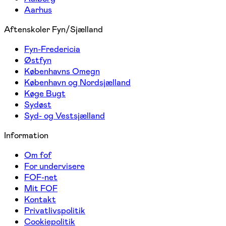
Aarhus
Aftenskoler Fyn/Sjælland
Fyn-Fredericia
Østfyn
Københavns Omegn
København og Nordsjælland
Køge Bugt
Sydøst
Syd- og Vestsjælland
Information
Om fof
For undervisere
FOF-net
Mit FOF
Kontakt
Privatlivspolitik
Cookiepolitik