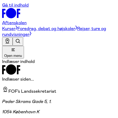
Gå til indhold
Aftenskolen
Kurser
Foredrag, debat og højskoler
Rejser, ture og
rundvisninger
Open menu
Indlæser indhold
Indlæser siden...
FOF's Landssekretariat
Peder Skrams Gade 5, 1.
1054 København K