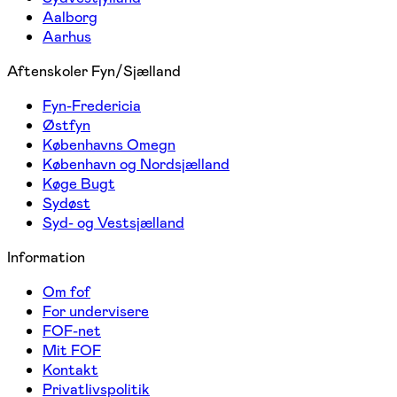
Aalborg
Aarhus
Aftenskoler Fyn/Sjælland
Fyn-Fredericia
Østfyn
Københavns Omegn
København og Nordsjælland
Køge Bugt
Sydøst
Syd- og Vestsjælland
Information
Om fof
For undervisere
FOF-net
Mit FOF
Kontakt
Privatlivspolitik