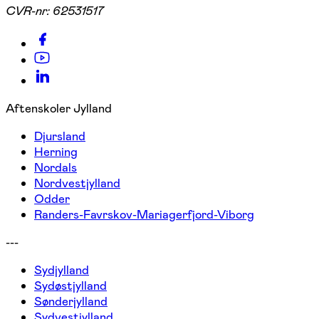
CVR-nr:
62531517
Aftenskoler Jylland
Djursland
Herning
Nordals
Nordvestjylland
Odder
Randers-Favrskov-Mariagerfjord-Viborg
---
Sydjylland
Sydøstjylland
Sønderjylland
Sydvestjylland