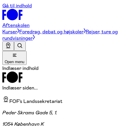
Gå til indhold
Aftenskolen
Kurser
Foredrag, debat og højskoler
Rejser, ture og
rundvisninger
Open menu
Indlæser indhold
Indlæser siden...
FOF's Landssekretariat
Peder Skrams Gade 5, 1.
1054 København K