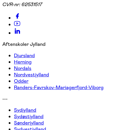
CVR-nr:
62531517
Aftenskoler Jylland
Djursland
Herning
Nordals
Nordvestjylland
Odder
Randers-Favrskov-Mariagerfjord-Viborg
---
Sydjylland
Sydøstjylland
Sønderjylland
Sydvestjylland