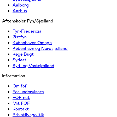
Aalborg
Aarhus
Aftenskoler Fyn/Sjælland
Fyn-Fredericia
Østfyn
Københavns Omegn
København og Nordsjælland
Køge Bugt
Sydøst
Syd- og Vestsjælland
Information
Om fof
For undervisere
FOF-net
Mit FOF
Kontakt
Privatlivspolitik