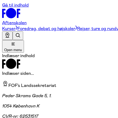
Gå til indhold
Aftenskolen
Kurser
Foredrag, debat og højskoler
Rejser, ture og rund
Open menu
Indlæser indhold
Indlæser siden...
FOF's Landssekretariat
Peder Skrams Gade 5, 1.
1054 København K
CVR-nr:
62531517