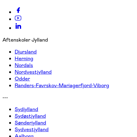
Aftenskoler Jylland
Djursland
Herning
Nordals
Nordvestjylland
Odder
Randers-Favrskov-Mariagerfjord-Viborg
---
Sydjylland
Sydøstjylland
Sønderjylland
Sydvestjylland
Aalborg