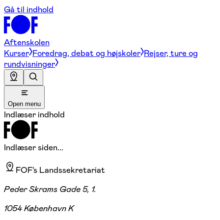
Gå til indhold
Aftenskolen
Kurser
Foredrag, debat og højskoler
Rejser, ture og
rundvisninger
Open menu
Indlæser indhold
Indlæser siden...
FOF's Landssekretariat
Peder Skrams Gade 5, 1.
1054 København K