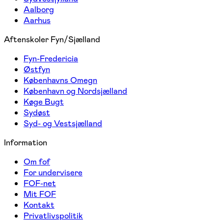
Aalborg
Aarhus
Aftenskoler Fyn/Sjælland
Fyn-Fredericia
Østfyn
Københavns Omegn
København og Nordsjælland
Køge Bugt
Sydøst
Syd- og Vestsjælland
Information
Om fof
For undervisere
FOF-net
Mit FOF
Kontakt
Privatlivspolitik