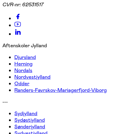
CVR-nr:
62531517
Aftenskoler Jylland
Djursland
Herning
Nordals
Nordvestjylland
Odder
Randers-Favrskov-Mariagerfjord-Viborg
---
Sydjylland
Sydøstjylland
Sønderjylland
Sydvestjylland