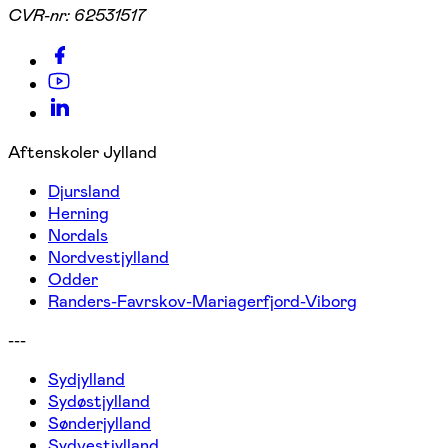
CVR-nr:
62531517
Aftenskoler Jylland
Djursland
Herning
Nordals
Nordvestjylland
Odder
Randers-Favrskov-Mariagerfjord-Viborg
---
Sydjylland
Sydøstjylland
Sønderjylland
Sydvestjylland