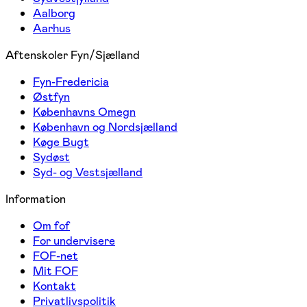
Aalborg
Aarhus
Aftenskoler Fyn/Sjælland
Fyn-Fredericia
Østfyn
Københavns Omegn
København og Nordsjælland
Køge Bugt
Sydøst
Syd- og Vestsjælland
Information
Om fof
For undervisere
FOF-net
Mit FOF
Kontakt
Privatlivspolitik