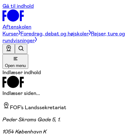
Gå til indhold
Aftenskolen
Kurser
Foredrag, debat og højskoler
Rejser, ture og
rundvisninger
Open menu
Indlæser indhold
Indlæser siden...
FOF's Landssekretariat
Peder Skrams Gade 5, 1.
1054 København K