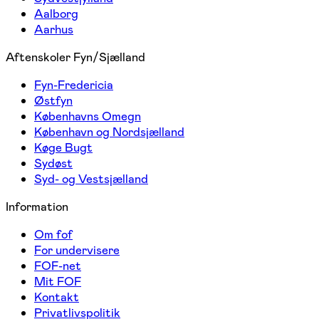
Aalborg
Aarhus
Aftenskoler Fyn/Sjælland
Fyn-Fredericia
Østfyn
Københavns Omegn
København og Nordsjælland
Køge Bugt
Sydøst
Syd- og Vestsjælland
Information
Om fof
For undervisere
FOF-net
Mit FOF
Kontakt
Privatlivspolitik