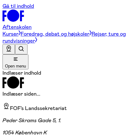
Gå til indhold
Aftenskolen
Kurser
Foredrag, debat og højskoler
Rejser, ture og
rundvisninger
Open menu
Indlæser indhold
Indlæser siden...
FOF's Landssekretariat
Peder Skrams Gade 5, 1.
1054 København K