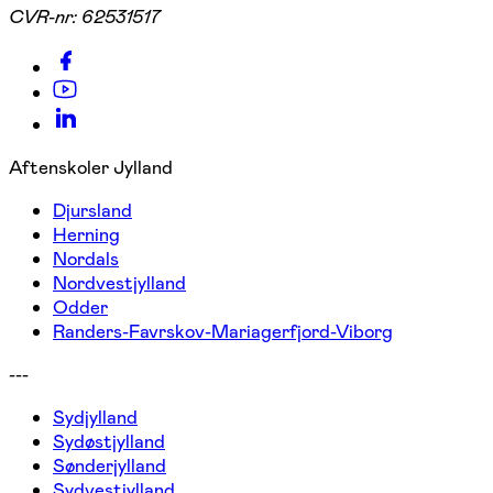
CVR-nr:
62531517
Aftenskoler Jylland
Djursland
Herning
Nordals
Nordvestjylland
Odder
Randers-Favrskov-Mariagerfjord-Viborg
---
Sydjylland
Sydøstjylland
Sønderjylland
Sydvestjylland