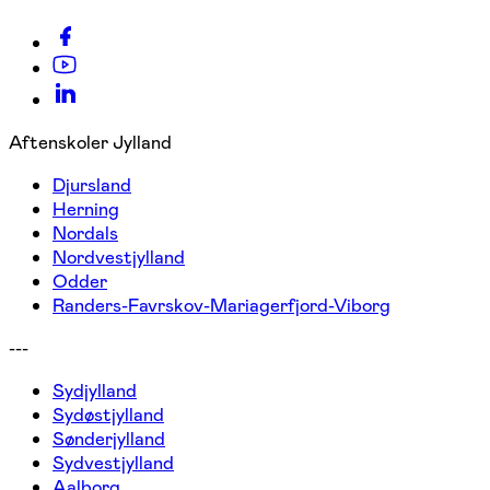
Aftenskoler Jylland
Djursland
Herning
Nordals
Nordvestjylland
Odder
Randers-Favrskov-Mariagerfjord-Viborg
---
Sydjylland
Sydøstjylland
Sønderjylland
Sydvestjylland
Aalborg