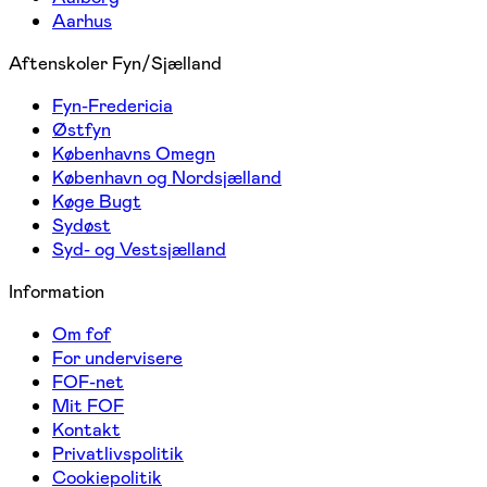
Aarhus
Aftenskoler Fyn/Sjælland
Fyn-Fredericia
Østfyn
Københavns Omegn
København og Nordsjælland
Køge Bugt
Sydøst
Syd- og Vestsjælland
Information
Om fof
For undervisere
FOF-net
Mit FOF
Kontakt
Privatlivspolitik
Cookiepolitik