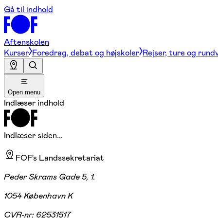
Gå til indhold
Aftenskolen
Kurser
Foredrag, debat og højskoler
Rejser, ture og rund
Open menu
Indlæser indhold
Indlæser siden...
FOF's Landssekretariat
Peder Skrams Gade 5, 1.
1054 København K
CVR-nr:
62531517