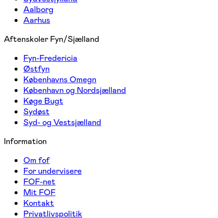
Aalborg
Aarhus
Aftenskoler Fyn/Sjælland
Fyn-Fredericia
Østfyn
Københavns Omegn
København og Nordsjælland
Køge Bugt
Sydøst
Syd- og Vestsjælland
Information
Om fof
For undervisere
FOF-net
Mit FOF
Kontakt
Privatlivspolitik