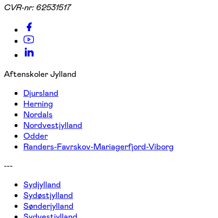
CVR-nr:
62531517
Aftenskoler Jylland
Djursland
Herning
Nordals
Nordvestjylland
Odder
Randers-Favrskov-Mariagerfjord-Viborg
---
Sydjylland
Sydøstjylland
Sønderjylland
Sydvestjylland