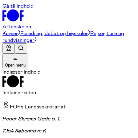
Gå til indhold
Aftenskolen
Kurser
Foredrag, debat og højskoler
Rejser, ture og
rundvisninger
Open menu
Indlæser indhold
Indlæser siden...
FOF's Landssekretariat
Peder Skrams Gade 5, 1.
1054 København K