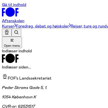
Gå til indhold
Aftenskolen
Kurser
Foredrag, debat og højskoler
Rejser, ture og rund
Open menu
Indlæser indhold
Indlæser siden...
FOF's Landssekretariat
Peder Skrams Gade 5, 1.
1054 København K
CVR-nr:
62531517