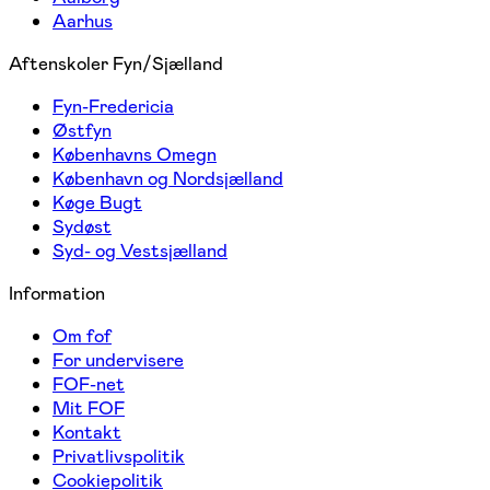
Aarhus
Aftenskoler Fyn/Sjælland
Fyn-Fredericia
Østfyn
Københavns Omegn
København og Nordsjælland
Køge Bugt
Sydøst
Syd- og Vestsjælland
Information
Om fof
For undervisere
FOF-net
Mit FOF
Kontakt
Privatlivspolitik
Cookiepolitik