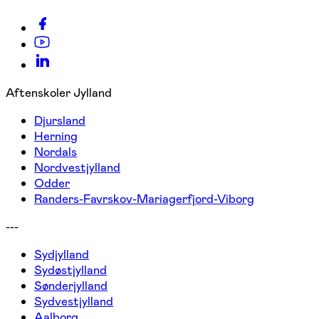
Aftenskoler Jylland
Djursland
Herning
Nordals
Nordvestjylland
Odder
Randers-Favrskov-Mariagerfjord-Viborg
---
Sydjylland
Sydøstjylland
Sønderjylland
Sydvestjylland
Aalborg