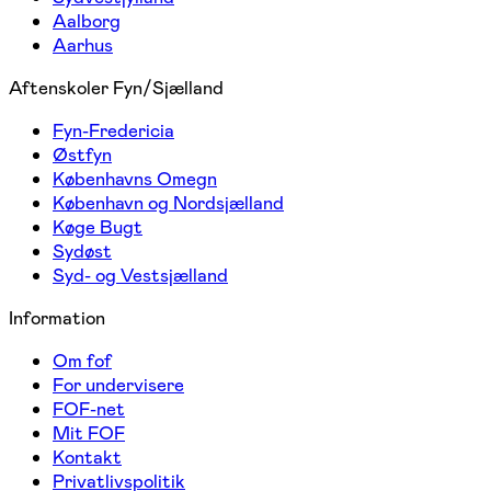
Aalborg
Aarhus
Aftenskoler Fyn/Sjælland
Fyn-Fredericia
Østfyn
Københavns Omegn
København og Nordsjælland
Køge Bugt
Sydøst
Syd- og Vestsjælland
Information
Om fof
For undervisere
FOF-net
Mit FOF
Kontakt
Privatlivspolitik