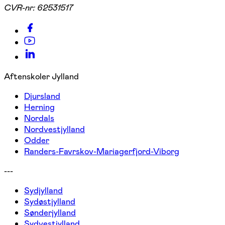
CVR-nr:
62531517
Aftenskoler Jylland
Djursland
Herning
Nordals
Nordvestjylland
Odder
Randers-Favrskov-Mariagerfjord-Viborg
---
Sydjylland
Sydøstjylland
Sønderjylland
Sydvestjylland