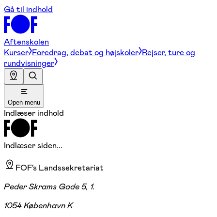
Gå til indhold
Aftenskolen
Kurser
Foredrag, debat og højskoler
Rejser, ture og
rundvisninger
Open menu
Indlæser indhold
Indlæser siden...
FOF's Landssekretariat
Peder Skrams Gade 5, 1.
1054 København K