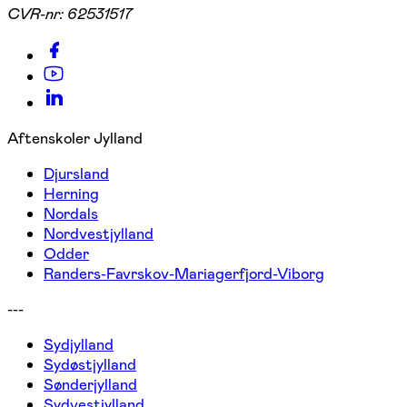
CVR-nr:
62531517
Aftenskoler Jylland
Djursland
Herning
Nordals
Nordvestjylland
Odder
Randers-Favrskov-Mariagerfjord-Viborg
---
Sydjylland
Sydøstjylland
Sønderjylland
Sydvestjylland