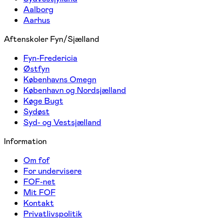
Aalborg
Aarhus
Aftenskoler Fyn/Sjælland
Fyn-Fredericia
Østfyn
Københavns Omegn
København og Nordsjælland
Køge Bugt
Sydøst
Syd- og Vestsjælland
Information
Om fof
For undervisere
FOF-net
Mit FOF
Kontakt
Privatlivspolitik