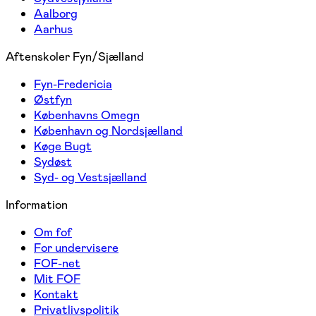
Aalborg
Aarhus
Aftenskoler Fyn/Sjælland
Fyn-Fredericia
Østfyn
Københavns Omegn
København og Nordsjælland
Køge Bugt
Sydøst
Syd- og Vestsjælland
Information
Om fof
For undervisere
FOF-net
Mit FOF
Kontakt
Privatlivspolitik