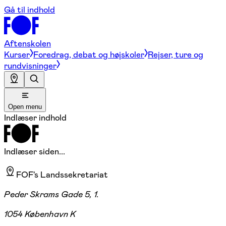
Gå til indhold
Aftenskolen
Kurser
Foredrag, debat og højskoler
Rejser, ture og
rundvisninger
Open menu
Indlæser indhold
Indlæser siden...
FOF's Landssekretariat
Peder Skrams Gade 5, 1.
1054 København K