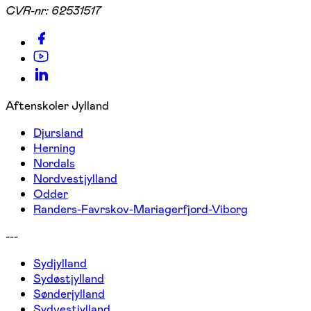
CVR-nr:
62531517
Aftenskoler Jylland
Djursland
Herning
Nordals
Nordvestjylland
Odder
Randers-Favrskov-Mariagerfjord-Viborg
---
Sydjylland
Sydøstjylland
Sønderjylland
Sydvestjylland